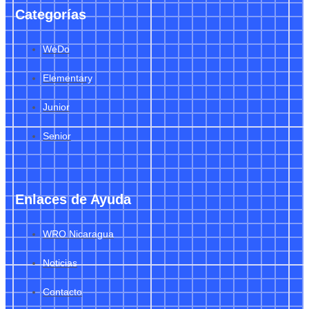
Categorías
WeDo
Elementary
Junior
Senior
Enlaces de Ayuda
WRO Nicaragua
Noticias
Contacto