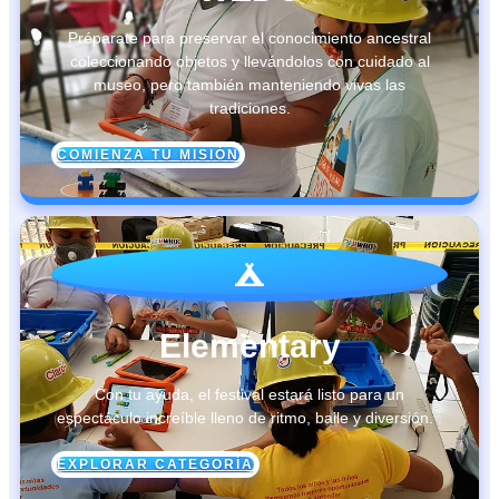
Préparate para preservar el conocimiento ancestral
coleccionando objetos y llevándolos con cuidado al
museo, pero también manteniendo vivas las
tradiciones.
COMIENZA TU MISIÓN
Elementary
Con tu ayuda, el festival estará listo para un
espectáculo increíble lleno de ritmo, baile y diversión. .
EXPLORAR CATEGORÍA