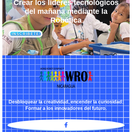
Crear los líderes tecnológicos
del mañana mediante la
Robótica
¡INSCRÍBETE!
Desbloquear la creatividad, encender la curiosidad:
Formar a los innovadores del futuro.