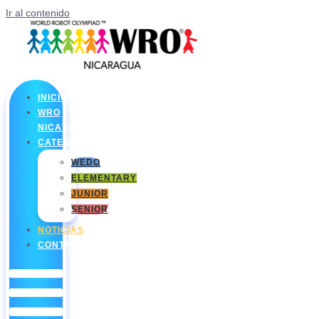
Ir al contenido
INICIO
WRO
NICARAGUA
CATEGORÍAS
WEDO
ELEMENTARY
JUNIOR
SENIOR
NOTICIAS
CONTACTO